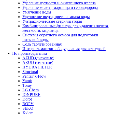
Удаление мутности и окисленного железа
Удаление железа, марганца и сероводорода
Умягчение воды
Улучшение вкуса, цвета и запаха воды
Ультрафиолетовые стерилизаторы
Комбинированные фильтры для удаления железа,
жесткости, марганца
Системы обратного осмоса для подготовки
питьевой воды
Соль таблетированная
Интернет-магазин оборудования для коттеджей
По производителям
AZUD (дисковые)
AZUD (сетчатые)
HYDRA FILTER
Structural
Pentair x-Flow
Yamit
Toray
LG Chem
IONPURE
Dorot
ROPV
SEKO
Xylem