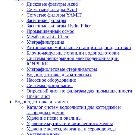
Дисковые фильтры Azud
Сетчатые фильтры Azud
Сетчатые фильтры YAMIT
Засыпные фильтры
Засыпные фильтры Hydra Filter
Промышленный осмос
Мембраны LG Chem
Ультрафильтрация
Автономные мобильные станции водоподготовки
Блочно-модульные станции водоподготовки
Системы непрерывной электродеионизации
IONPURE
Ультрафиолетовые стерилизаторы
Водоподготовка для котельных
Насосное оборудование
Системы дозирования
Опросный лист по фильтрам для промышленности
Прайс-лист
Водоподготовка для дома
Каталог систем водоочистки для коттеджей и
загородных домов
Удаление песка и окалины
Удаление мутности и окисленного железа
Удаление железа, марганца и сероводорода
Умягчение воды