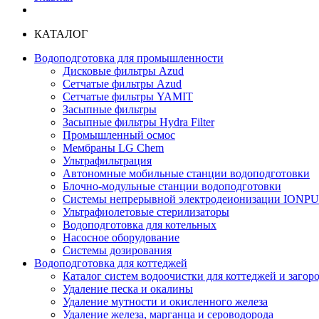
КАТАЛОГ
Водоподготовка для промышленности
Дисковые фильтры Azud
Сетчатые фильтры Azud
Сетчатые фильтры YAMIT
Засыпные фильтры
Засыпные фильтры Hydra Filter
Промышленный осмос
Мембраны LG Chem
Ультрафильтрация
Автономные мобильные станции водоподготовки
Блочно-модульные станции водоподготовки
Системы непрерывной электродеионизации IONP
Ультрафиолетовые стерилизаторы
Водоподготовка для котельных
Насосное оборудование
Системы дозирования
Водоподготовка для коттеджей
Каталог систем водоочистки для коттеджей и заго
Удаление песка и окалины
Удаление мутности и окисленного железа
Удаление железа, марганца и сероводорода