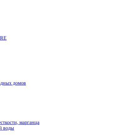
URE
родных домов
сткости, марганца
й воды