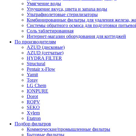
Умягчение воды
Улучшение вкуса, цвета и запаха воды
Ультрафиолетовые стерилизаторы
Комбинированные фильтры для удаления железа, же
Системы обратного осмоса для подготовки питьево
Соль таблетированная
Интернет-магазин оборудования для коттеджей
По производителям
AZUD (дисковые)
AZUD (сетчатые)
HYDRA FILTER
Structural
Pentair x-Flow
Yamit
Toray
LG Chem
IONPURE
Dorot
ROPV
SEKO
Xylem
Etatron
Подбор фильтров
Коммерческие/промышленные фильтры
Бытовые фильтры