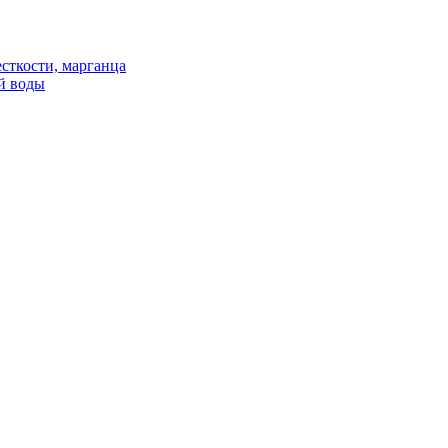
сткости, марганца
й воды