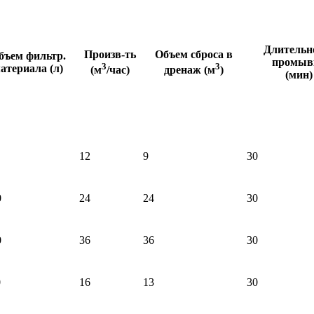
Длительн
Произв-ть
Объем сброса в
бъем фильтр.
промыв
3
3
атериала (л)
(м
/час)
дренаж (м
)
(мин)
12
9
30
0
24
24
30
0
36
36
30
0
16
13
30