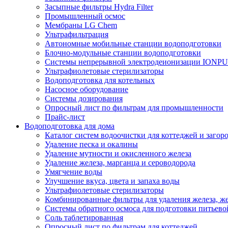
Засыпные фильтры Hydra Filter
Промышленный осмос
Мембраны LG Chem
Ультрафильтрация
Автономные мобильные станции водоподготовки
Блочно-модульные станции водоподготовки
Системы непрерывной электродеионизации IONP
Ультрафиолетовые стерилизаторы
Водоподготовка для котельных
Насосное оборудование
Системы дозирования
Опросный лист по фильтрам для промышленности
Прайс-лист
Водоподготовка для дома
Каталог систем водоочистки для коттеджей и заго
Удаление песка и окалины
Удаление мутности и окисленного железа
Удаление железа, марганца и сероводорода
Умягчение воды
Улучшение вкуса, цвета и запаха воды
Ультрафиолетовые стерилизаторы
Комбинированные фильтры для удаления железа, же
Системы обратного осмоса для подготовки питьево
Соль таблетированная
Опросный лист по фильтрам для коттеджей