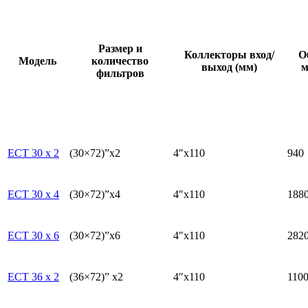
Размер и
Коллекторы вход/
О
Модель
количество
выход (мм)
м
фильтров
EСТ 30 x 2
(30×72)”x2
4″x110
940
ECT 30 x 4
(30×72)”x4
4″x110
188
ECT 30 x 6
(30×72)”x6
4″x110
282
ECT 36 x 2
(36×72)” x2
4″x110
110