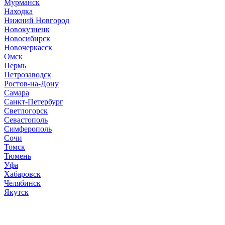
Мурманск
Находка
Нижний Новгород
Новокузнецк
Новосибирск
Новочеркасск
Омск
Пермь
Петрозаводск
Ростов-на-Дону
Самара
Санкт-Петербург
Светлогорск
Севастополь
Симферополь
Сочи
Томск
Тюмень
Уфа
Хабаровск
Челябинск
Якутск