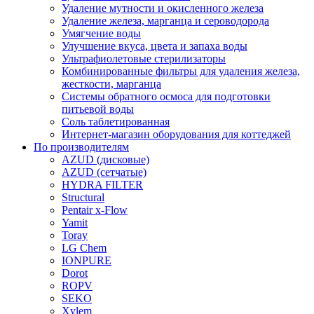
Удаление мутности и окисленного железа
Удаление железа, марганца и сероводорода
Умягчение воды
Улучшение вкуса, цвета и запаха воды
Ультрафиолетовые стерилизаторы
Комбинированные фильтры для удаления железа,
жесткости, марганца
Системы обратного осмоса для подготовки
питьевой воды
Соль таблетированная
Интернет-магазин оборудования для коттеджей
По производителям
AZUD (дисковые)
AZUD (сетчатые)
HYDRA FILTER
Structural
Pentair x-Flow
Yamit
Toray
LG Chem
IONPURE
Dorot
ROPV
SEKO
Xylem