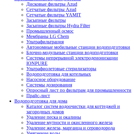
Дисковые фильтры Azud
Сетчатые фильтры Azud
Сетчатые фильтры YAMIT
Засыпные фильтры
Засыпные фильтры Hydra Filter
Промышленный осмос
Мембраны LG Chem
Ультрафильтрация
Автономные мобильные станции водоподготовки
Блочно-модульные станции водоподготовки
Системы непрерывной электродеионизации
IONPURE
Ультрафиолетовые стерилизаторы
Водоподготовка для котельных
Насосное оборудование
Системы дозирования
Опросный лист по фильтрам для промышленности
Прайс-лист
Водоподготовка для дома
Каталог систем водоочистки для коттеджей и
загородных домов
Удаление песка и окалины
Удаление мутности и окисленного железа
Удаление железа, марганца и сероводорода
Умягчение воды