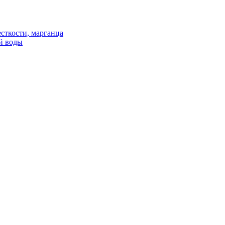
сткости, марганца
й воды