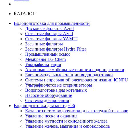
КАТАЛОГ
Водоподготовка для промышленности
Дисковые фильтры Azud
Сетчатые фильтры Azud
Сетчатые фильтры YAMIT
Засыпные фильтры
Засыпные фильтры Hydra Filter
Промышленный осмос
Мембраны LG Chem
Ультрафильтрация
Автономные мобильные станции водоподготовки
Блочно-модульные станции водоподготовки
Системы непрерывной электродеионизации IONP
Ультрафиолетовые стерилизаторы
Водоподготовка для котельных
Насосное оборудование
Системы дозирования
Водоподготовка для коттеджей
Каталог систем водоочистки для коттеджей и заго
Удаление песка и окалины
Удаление мутности и окисленного железа
Удаление железа, марганца и сероводорода