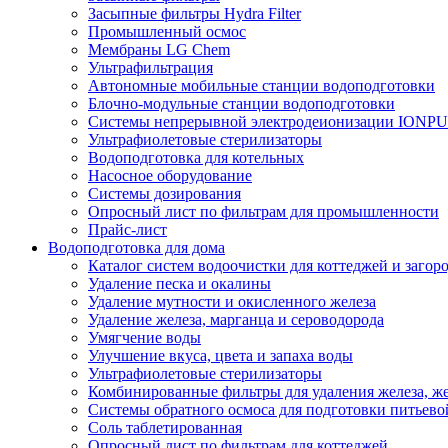
Засыпные фильтры Hydra Filter
Промышленный осмос
Мембраны LG Chem
Ультрафильтрация
Автономные мобильные станции водоподготовки
Блочно-модульные станции водоподготовки
Системы непрерывной электродеионизации IONP
Ультрафиолетовые стерилизаторы
Водоподготовка для котельных
Насосное оборудование
Системы дозирования
Опросный лист по фильтрам для промышленности
Прайс-лист
Водоподготовка для дома
Каталог систем водоочистки для коттеджей и заго
Удаление песка и окалины
Удаление мутности и окисленного железа
Удаление железа, марганца и сероводорода
Умягчение воды
Улучшение вкуса, цвета и запаха воды
Ультрафиолетовые стерилизаторы
Комбинированные фильтры для удаления железа, же
Системы обратного осмоса для подготовки питьево
Соль таблетированная
Опросный лист по фильтрам для коттеджей