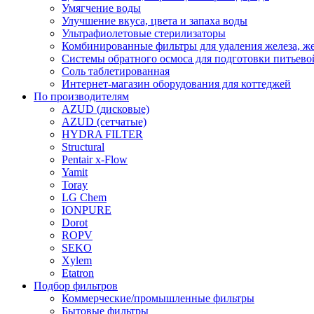
Умягчение воды
Улучшение вкуса, цвета и запаха воды
Ультрафиолетовые стерилизаторы
Комбинированные фильтры для удаления железа, же
Системы обратного осмоса для подготовки питьево
Соль таблетированная
Интернет-магазин оборудования для коттеджей
По производителям
AZUD (дисковые)
AZUD (сетчатые)
HYDRA FILTER
Structural
Pentair x-Flow
Yamit
Toray
LG Chem
IONPURE
Dorot
ROPV
SEKO
Xylem
Etatron
Подбор фильтров
Коммерческие/промышленные фильтры
Бытовые фильтры