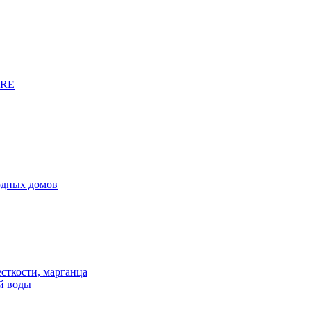
URE
родных домов
сткости, марганца
й воды