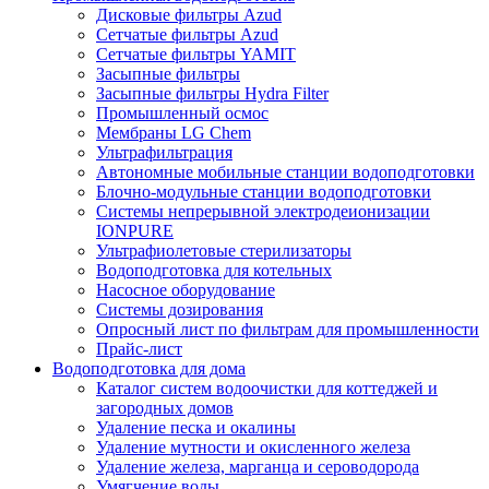
Дисковые фильтры Azud
Сетчатые фильтры Azud
Сетчатые фильтры YAMIT
Засыпные фильтры
Засыпные фильтры Hydra Filter
Промышленный осмос
Мембраны LG Chem
Ультрафильтрация
Автономные мобильные станции водоподготовки
Блочно-модульные станции водоподготовки
Системы непрерывной электродеионизации
IONPURE
Ультрафиолетовые стерилизаторы
Водоподготовка для котельных
Насосное оборудование
Системы дозирования
Опросный лист по фильтрам для промышленности
Прайс-лист
Водоподготовка для дома
Каталог систем водоочистки для коттеджей и
загородных домов
Удаление песка и окалины
Удаление мутности и окисленного железа
Удаление железа, марганца и сероводорода
Умягчение воды