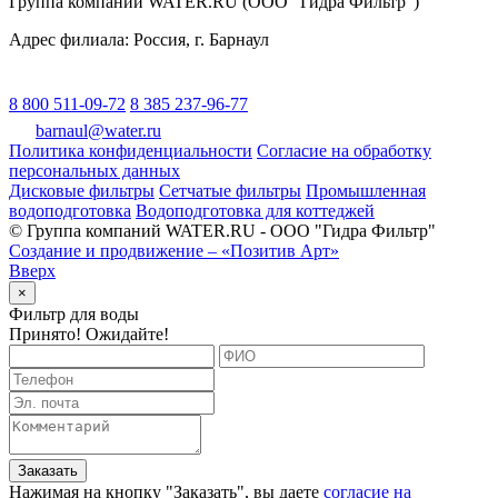
Группа компаний WATER.RU (ООО "Гидра Фильтр")
Адрес филиала:
Россия
, г.
Барнаул
8 800 511-09-72
8 385 237-96-77
barnaul@water.ru
Политика конфиденциальности
Согласие на обработку
персональных данных
Дисковые фильтры
Сетчатые фильтры
Промышленная
водоподготовка
Водоподготовка для коттеджей
© Группа компаний WATER.RU - ООО "Гидра Фильтр"
Создание и продвижение – «Позитив Арт»
Вверх
×
Фильтр для воды
Принято! Ожидайте!
Заказать
Нажимая на кнопку "
Заказать
", вы даете
согласие на