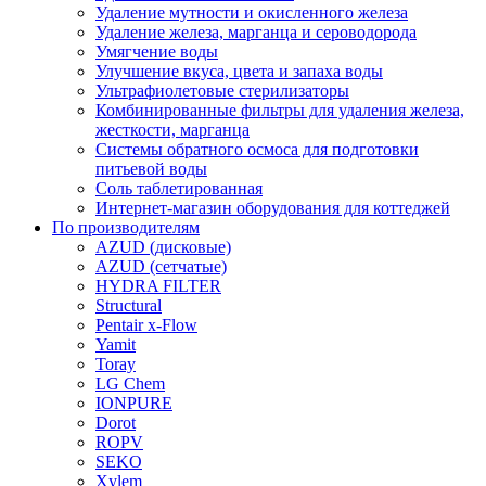
Удаление мутности и окисленного железа
Удаление железа, марганца и сероводорода
Умягчение воды
Улучшение вкуса, цвета и запаха воды
Ультрафиолетовые стерилизаторы
Комбинированные фильтры для удаления железа,
жесткости, марганца
Системы обратного осмоса для подготовки
питьевой воды
Соль таблетированная
Интернет-магазин оборудования для коттеджей
По производителям
AZUD (дисковые)
AZUD (сетчатые)
HYDRA FILTER
Structural
Pentair x-Flow
Yamit
Toray
LG Chem
IONPURE
Dorot
ROPV
SEKO
Xylem