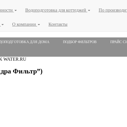
нности
Водоподготовка для коттеджей
По производи
я
О компании
Контакты
ДОПОДГОТОВКА ДЛЯ ДОМА
ПОДБОР ФИЛЬТРОВ
ПРАЙС С
 ГК WATER.RU
дра Фильтр”)