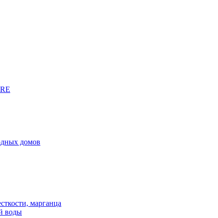
URE
родных домов
сткости, марганца
й воды