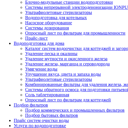
Блочно-модульные станции водоподготовки
Системы непрерывной электродеионизации IONP
Ультрафиолетовые стерилизаторы
Водоподготовка для котельных
Насосное оборудование
Системы дозирования
Опросный лист по фильтрам для промышленности
Прайс-лист
Водоподготовка для дома
Каталог систем водоочистки для коттеджей и заго
Удаление песка и окалины
Удаление мутности и окисленного железа
Удаление железа, марганца и сероводорода
Умягчение воды
Улучшение вкуса, цвета и запаха воды
Ультрафиолетовые стерилизаторы
Комбинированные фильтры для удаления железа, же
Системы обратного осмоса для подготовки питьево
Соль таблетированная
Опросный лист по фильтрам для коттеджей
Подбор фильтров
Подбор коммерческих и промышленных фильтров
Подбор бытовых фильтров
Прайс систем очистки воды
Услуги по водоподготовке