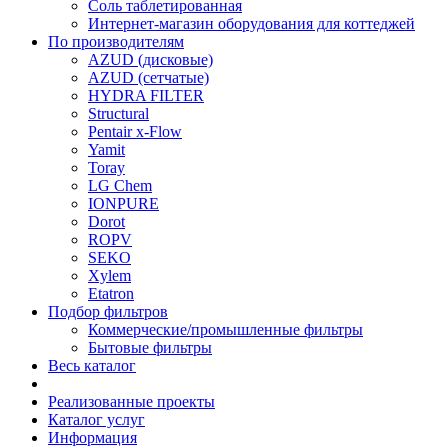
Соль таблетированная
Интернет-магазин оборудования для коттеджей
По производителям
AZUD (дисковые)
AZUD (сетчатые)
HYDRA FILTER
Structural
Pentair x-Flow
Yamit
Toray
LG Chem
IONPURE
Dorot
ROPV
SEKO
Xylem
Etatron
Подбор фильтров
Коммерческие/промышленные фильтры
Бытовые фильтры
Весь каталог
Реализованные проекты
Каталог услуг
Информация