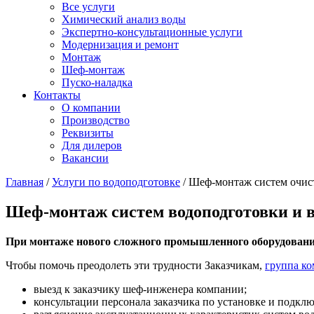
Все услуги
Химический анализ воды
Экспертно-консультационные услуги
Модернизация и ремонт
Монтаж
Шеф-монтаж
Пуско-наладка
Контакты
О компании
Производство
Реквизиты
Для дилеров
Вакансии
Главная
/
Услуги по водоподготовке
/
Шеф-монтаж систем очис
Шеф-монтаж систем водоподготовки и в
При монтаже нового сложного промышленного оборудования 
Чтобы помочь преодолеть эти трудности Заказчикам,
группа к
выезд к заказчику шеф-инженера компании;
консультации персонала заказчика по установке и подкл