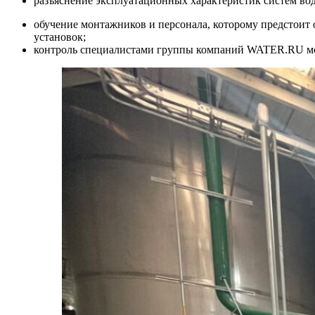
разъяснение эксплуатационных характеристик систем во
обучение монтажников и персонала, которому предстоит 
установок;
контроль специалистами группы компаний WATER.RU мо