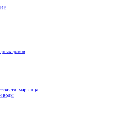
URE
родных домов
сткости, марганца
й воды