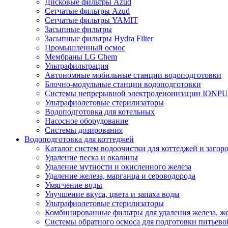
Дисковые фильтры Azud
Сетчатые фильтры Azud
Сетчатые фильтры YAMIT
Засыпные фильтры
Засыпные фильтры Hydra Filter
Промышленный осмос
Мембраны LG Chem
Ультрафильтрация
Автономные мобильные станции водоподготовки
Блочно-модульные станции водоподготовки
Системы непрерывной электродеионизации IONP
Ультрафиолетовые стерилизаторы
Водоподготовка для котельных
Насосное оборудование
Системы дозирования
Водоподготовка для коттеджей
Каталог систем водоочистки для коттеджей и заго
Удаление песка и окалины
Удаление мутности и окисленного железа
Удаление железа, марганца и сероводорода
Умягчение воды
Улучшение вкуса, цвета и запаха воды
Ультрафиолетовые стерилизаторы
Комбинированные фильтры для удаления железа, же
Системы обратного осмоса для подготовки питьево