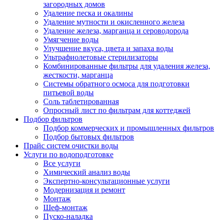
загородных домов
Удаление песка и окалины
Удаление мутности и окисленного железа
Удаление железа, марганца и сероводорода
Умягчение воды
Улучшение вкуса, цвета и запаха воды
Ультрафиолетовые стерилизаторы
Комбинированные фильтры для удаления железа,
жесткости, марганца
Системы обратного осмоса для подготовки
питьевой воды
Соль таблетированная
Опросный лист по фильтрам для коттеджей
Подбор фильтров
Подбор коммерческих и промышленных фильтров
Подбор бытовых фильтров
Прайс систем очистки воды
Услуги по водоподготовке
Все услуги
Химический анализ воды
Экспертно-консультационные услуги
Модернизация и ремонт
Монтаж
Шеф-монтаж
Пуско-наладка